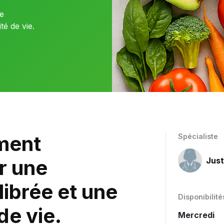
e
té de vie.
ment
Spécialiste
r une
Just
librée et une
Disponibilité
de vie.
Mercredi