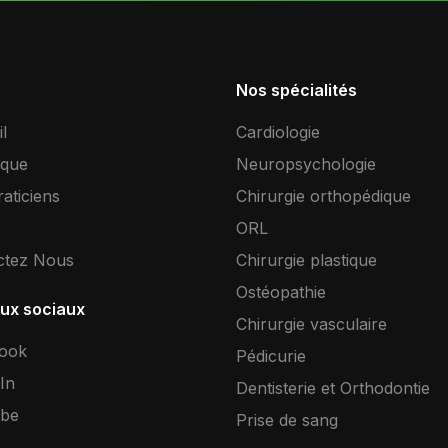
Nos spécialités
l
Cardiologie
ique
Neuropsychologie
aticiens
Chirurgie orthopédique
ORL
ctez Nous
Chirurgie plastique
Ostéopathie
ux sociaux
Chirurgie vasculaire
ook
Pédicurie
In
Dentisterie et Orthodontie
be
Prise de sang