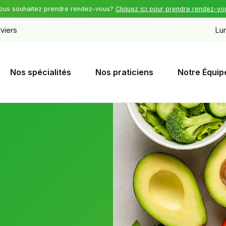
ous souhaitez prendre rendez-vous?
Cliquez ici pour prendre rendez-vo
viers
Lun
Nos spécialités
Nos praticiens
Notre Équip